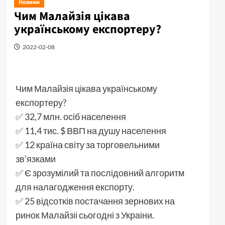
Новини
Чим Малайзія цікава
українському експортеру?
2022-02-08
Чим Малайзія цікава українському
експортеру?
✅ 32,7 млн. осіб населення
✅ 11,4 тис. $ ВВП на душу населення
✅ 12 країна світу за торговельними
зв’язками
✅ Є зрозумілий та послідовний алгоритм
для налагодження експорту.
✅ 25 відсотків постачання зернових на
ринок Малайзіі сьогодні з Украіни.