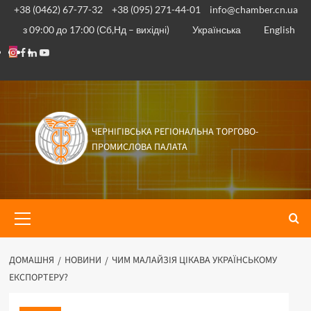
Перейти
+38 (0462) 67-77-32
+38 (095) 271-44-01
info@chamber.cn.ua
до
з 09:00 до 17:00 (Сб,Нд – вихідні)
Українська
English
вмісту
Instagram
Facebook
Linkedin
Youtube
ЧЕРНІГІВСЬКА РЕГІОНАЛЬНА ТОРГОВО-
ПРОМИСЛОВА ПАЛАТА
Основне
меню
ДОМАШНЯ
НОВИНИ
ЧИМ МАЛАЙЗІЯ ЦІКАВА УКРАЇНСЬКОМУ
ЕКСПОРТЕРУ?