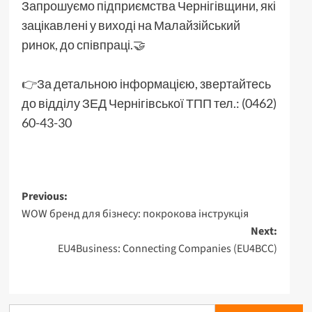
Запрошуємо підприємства Чернігівщини, які
зацікавлені у виході на Малайзійський
ринок, до співпраці.🤝
👉За детальною інформацією, звертайтесь
до відділу ЗЕД Чернігівської ТПП тел.: (0462)
60-43-30
Post
Previous:
WOW бренд для бізнесу: покрокова інструкція
navigation
Next:
EU4Business: Connecting Companies (EU4BCC)