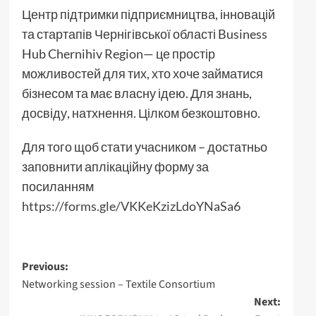
Центр підтримки підприємництва, інновацій
та стартапів Чернігівської області Business
Hub Chernihiv Region— це простір
можливостей для тих, хто хоче займатися
бізнесом та має власну ідею. Для знань,
досвіду, натхнення. Цілком безкоштовно.
Для того щоб стати учасником – достатньо
заповнити аплікаційну форму за
посиланням
https://forms.gle/VKKeKzizLdoYNaSa6
Post
Previous:
Networking session – Textile Consortium
navigation
Next: