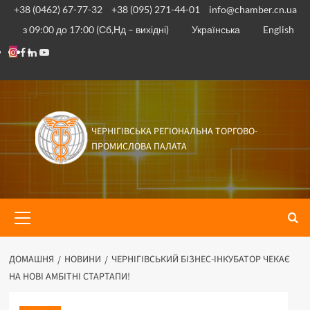
Перейти
+38 (0462) 67-77-32
+38 (095) 271-44-01
info@chamber.cn.ua
до
з 09:00 до 17:00 (Сб,Нд – вихідні)
Українська
English
вмісту
Instagram
Facebook
Linkedin
Youtube
ЧЕРНІГІВСЬКА РЕГІОНАЛЬНА ТОРГОВО-
ПРОМИСЛОВА ПАЛАТА
Основне
меню
ДОМАШНЯ
НОВИНИ
ЧЕРНІГІВСЬКИЙ БІЗНЕС-ІНКУБАТОР ЧЕКАЄ
НА НОВІ АМБІТНІ СТАРТАПИ!