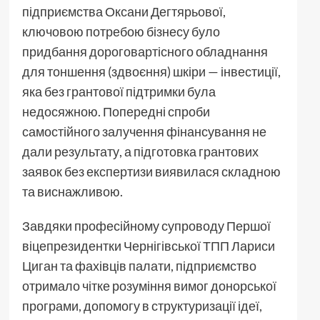
підприємства Оксани Дегтярьової,
ключовою потребою бізнесу було
придбання дороговартісного обладнання
для тоншення (здвоєння) шкіри — інвестиції,
яка без грантової підтримки була
недосяжною. Попередні спроби
самостійного залучення фінансування не
дали результату, а підготовка грантових
заявок без експертизи виявилася складною
та виснажливою.
Завдяки професійному супроводу Першої
віцепрезидентки Чернігівської ТПП Лариси
Циган та фахівців палати, підприємство
отримало чітке розуміння вимог донорської
програми, допомогу в структуризації ідеї,