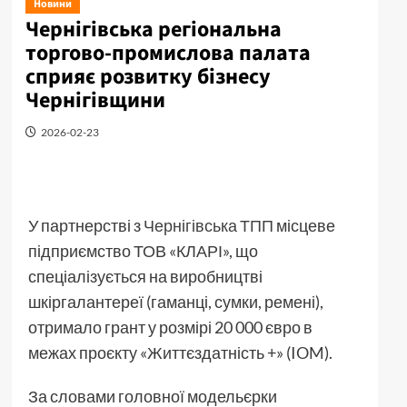
Новини
Чернігівська регіональна
торгово-промислова палата
сприяє розвитку бізнесу
Чернігівщини
2026-02-23
У партнерстві з
Чернігівська ТПП
місцеве
підприємство ТОВ «КЛАРІ», що
спеціалізується на виробництві
шкіргалантереї (гаманці, сумки, ремені),
отримало грант у розмірі 20 000 євро в
межах проєкту «Життєздатність +» (IOM).
За словами головної модельєрки