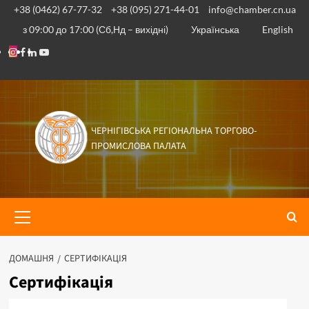
Перейти
+38 (0462) 67-77-32
+38 (095) 271-44-01
info@chamber.cn.ua
до
з 09:00 до 17:00 (Сб,Нд – вихідні)
Українська
English
вмісту
Instagram
Facebook
Linkedin
Youtube
ЧЕРНІГІВСЬКА РЕГІОНАЛЬНА ТОРГОВО-
ПРОМИСЛОВА ПАЛАТА
Основне
меню
ДОМАШНЯ
СЕРТИФІКАЦІЯ
Сертифікація