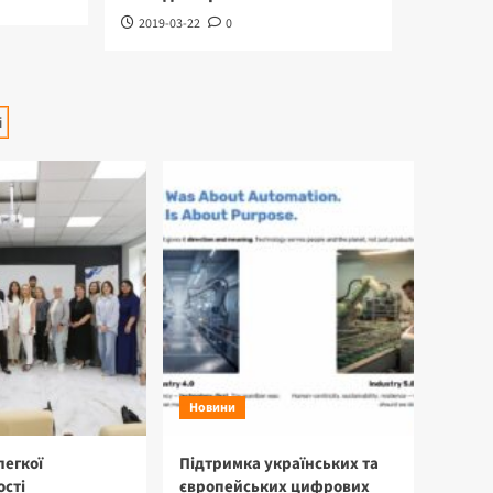
2019-03-22
0
ія
і
Новини
легкої
Підтримка українських та
сті
європейських цифрових