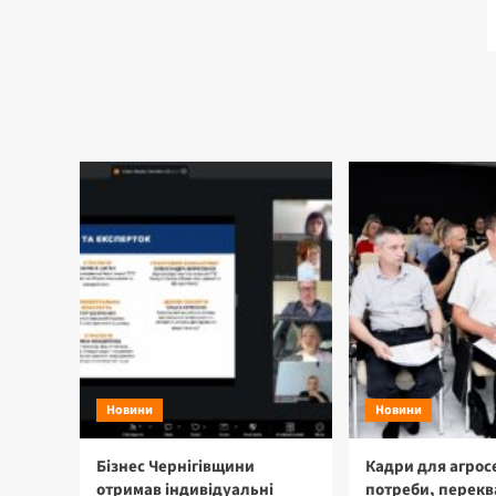
Новини
Новини
Бізнес Чернігівщини
Кадри для агрос
отримав індивідуальні
потреби, перекв