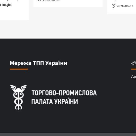
хівців
2026-06-11
Мережа ТПП України
«
Ад