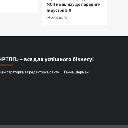
МСП на шляху до парадигм
Індустрії 5.0
2026-06-09
ЧРТПП» – все для успішного бізнесу!
міністраторка та редакторка сайту — Ганна Шерман