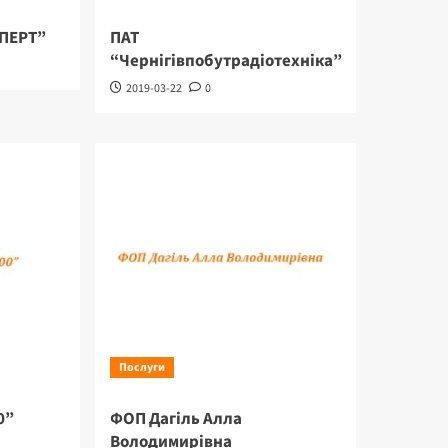
СПЕРТ”
ПАТ
“Чернігівпобутрадіотехніка”
2019-03-22
0
Послуги
0”
ФОП Дагіль Алла
Володимирівна