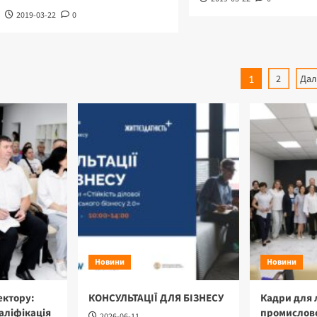
2019-03-22
0
Пагінац
2
Дал
1
записів
Новини
Новини
ектору:
КОНСУЛЬТАЦІЇ ДЛЯ БІЗНЕСУ
Кадри для 
аліфікація
промислово
2026-06-11