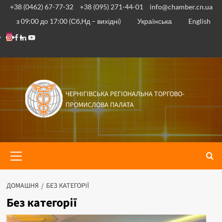
Перейти
+38 (0462) 67-77-32
+38 (095) 271-44-01
info@chamber.cn.ua
до
з 09:00 до 17:00 (Сб,Нд – вихідні)
Українська
English
вмісту
Instagram
Facebook
Linkedin
Youtube
ЧЕРНІГІВСЬКА РЕГІОНАЛЬНА ТОРГОВО-
ПРОМИСЛОВА ПАЛАТА
Основне
меню
ДОМАШНЯ
БЕЗ КАТЕГОРІЇ
Без категорії