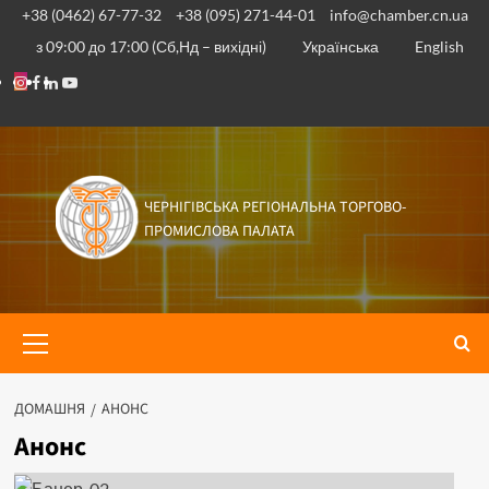
Перейти
+38 (0462) 67-77-32
+38 (095) 271-44-01
info@chamber.cn.ua
до
з 09:00 до 17:00 (Сб,Нд – вихідні)
Українська
English
вмісту
Instagram
Facebook
Linkedin
Youtube
ЧЕРНІГІВСЬКА РЕГІОНАЛЬНА ТОРГОВО-
ПРОМИСЛОВА ПАЛАТА
Основне
меню
ДОМАШНЯ
АНОНС
Анонс