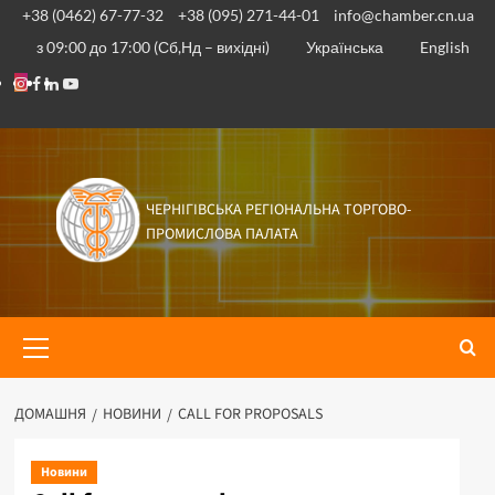
Перейти
+38 (0462) 67-77-32
+38 (095) 271-44-01
info@chamber.cn.ua
до
з 09:00 до 17:00 (Сб,Нд – вихідні)
Українська
English
вмісту
Instagram
Facebook
Linkedin
Youtube
ЧЕРНІГІВСЬКА РЕГІОНАЛЬНА ТОРГОВО-
ПРОМИСЛОВА ПАЛАТА
Основне
меню
ДОМАШНЯ
НОВИНИ
CALL FOR PROPOSALS
Новини