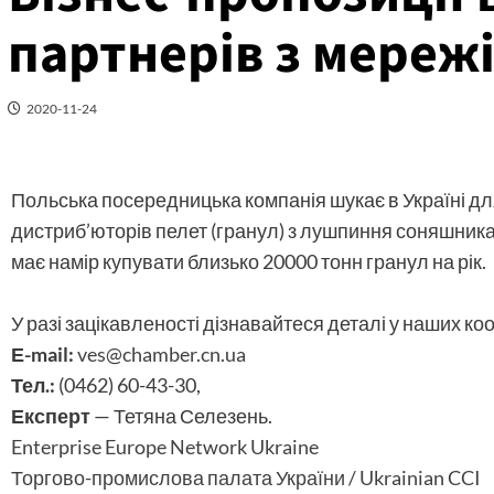
партнерів з мережі
2020-11-24
Польська посередницька компанія шукає в Україні для
дистриб’юторів пелет (гранул) з лушпиння соняшника
має намір купувати близько 20000 тонн гранул на рік.
У разі зацікавленості дізнавайтеся деталі у наших ко
Е-mail:
ves@chamber.cn.ua
Тел.:
(0462) 60-43-30,
Експерт
— Тетяна Селезень.
Enterprise Europe Network Ukraine
Торгово-промислова палата України / Ukrainian CCI