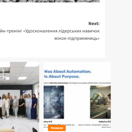
Next:
йн-тренінг «Удосконалення лідерських навичок
жінок-підприємниць»
Новини