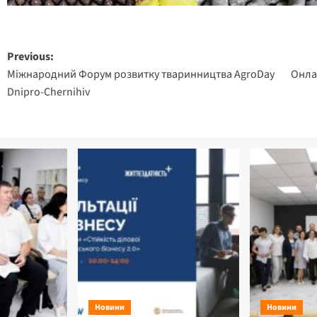
Post
Previous:
Міжнародний Форум розвитку тваринництва AgroDay
Онла
navigation
Dnipro-Chernihiv
Новини
Новини