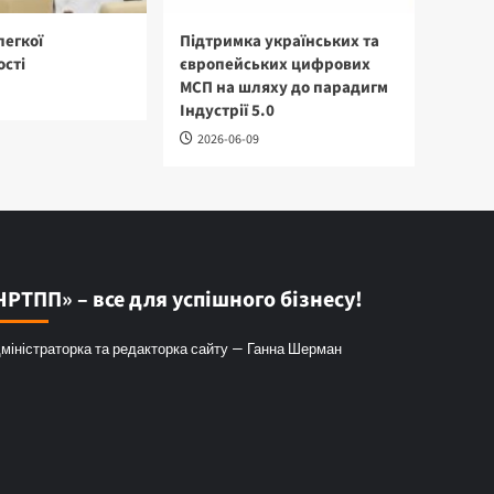
легкої
Підтримка українських та
сті
європейських цифрових
МСП на шляху до парадигм
Індустрії 5.0
2026-06-09
ЧРТПП» – все для успішного бізнесу!
міністраторка та редакторка сайту — Ганна Шерман