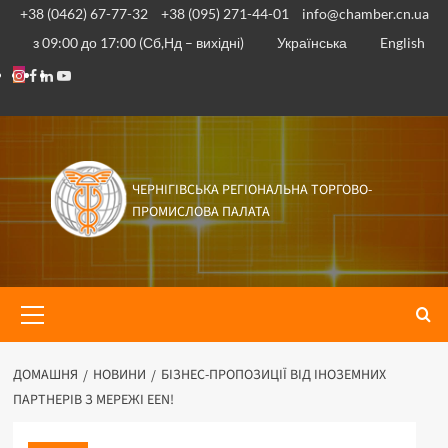
Перейти
+38 (0462) 67-77-32
+38 (095) 271-44-01
info@chamber.cn.ua
до
з 09:00 до 17:00 (Сб,Нд – вихідні)
Українська
English
вмісту
Instagram
Facebook
Linkedin
Youtube
ЧЕРНІГІВСЬКА РЕГІОНАЛЬНА ТОРГОВО-
ПРОМИСЛОВА ПАЛАТА
Основне
меню
ДОМАШНЯ
НОВИНИ
БІЗНЕС-ПРОПОЗИЦІЇ ВІД ІНОЗЕМНИХ
ПАРТНЕРІВ З МЕРЕЖІ EEN!