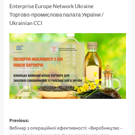
Enterprise Europe Network Ukraine
Торгово-промислова палата України /
Ukrainian CCI
Post
Previous:
Вебінар з операційної ефективності: «Виробництво –
navigation