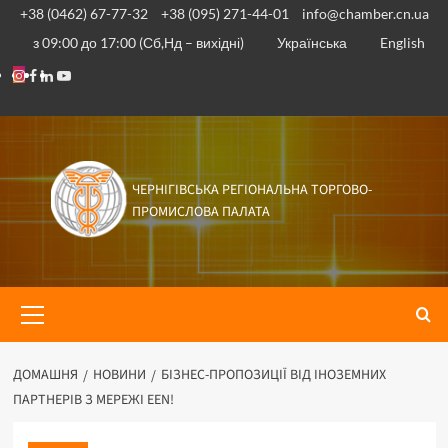
Перейти
+38 (0462) 67-77-32
+38 (095) 271-44-01
info@chamber.cn.ua
до
з 09:00 до 17:00 (Сб,Нд – вихідні)
Українська
English
вмісту
Instagram
Facebook
Linkedin
Youtube
ЧЕРНІГІВСЬКА РЕГІОНАЛЬНА ТОРГОВО-
ПРОМИСЛОВА ПАЛАТА
Основне
меню
ДОМАШНЯ
НОВИНИ
БІЗНЕС-ПРОПОЗИЦІЇ ВІД ІНОЗЕМНИХ
ПАРТНЕРІВ З МЕРЕЖІ EEN!