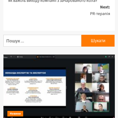
як важіль виходу компанії з зачарованого кола»
Next:
PR-терапія
Пошук:
Новини