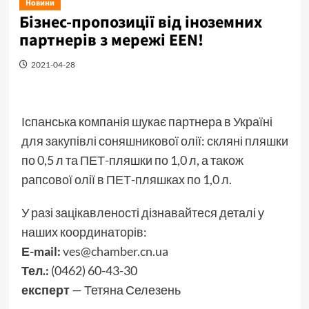
Новини
Бізнес-пропозиції від іноземних
партнерів з мережі EEN!
2021-04-28
Іспанська компанія шукає партнера в Україні
для закупівлі соняшникової олії: скляні пляшки
по 0,5 л та ПЕТ-пляшки по 1,0 л, а також
рапсової олії в ПЕТ-пляшках по 1,0 л.
У разі зацікавленості дізнавайтеся деталі у
наших координаторів:
Е-mail:
ves@chamber.cn.ua
Тел.:
(0462) 60-43-30
експерт
— Тетяна Селезень