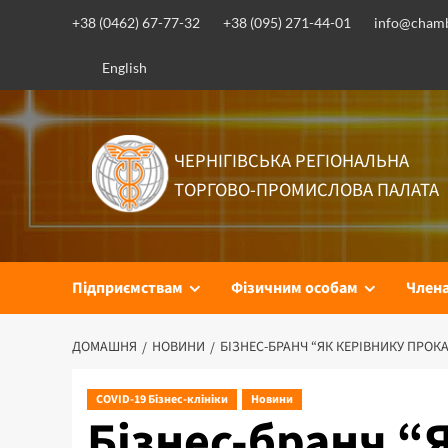
Перейти
+38 (0462) 67-77-32
+38 (095) 271-44-01
info@chamb
до
вмісту
English
ЧЕРНІГІВСЬКА РЕГІОНАЛЬНА
ТОРГОВО-ПРОМИСЛОВА ПАЛАТА
Підприємствам
Фізичним особам
Член
ДОМАШНЯ
НОВИНИ
БІЗНЕС-БРАНЧ “ЯК КЕРІВНИКУ ПРО
COVID-19 Бізнес-клініки
Новини
Бізнес-бранч “