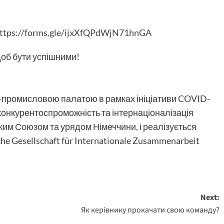
ttps://forms.gle/ijxXfQPdWjN71hnGA
щоб бути успішними!
о-промисловою палатою в рамках ініціативи COVID-
конкурентоспроможність та інтернаціоналізація
им Союзом та урядом Німеччини, і реалізується
Gesellschaft für Internationale Zusammenarbeit
Next:
Як керівнику прокачати свою команду?