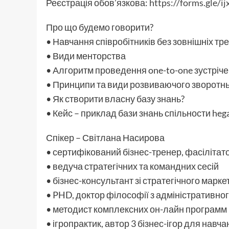
Реєстрація обов’язкова:
https://forms.gle
Про що будемо говорити?
• Навчання співробітників без зовнішніх тр
• Види менторства
• Алгоритм проведення one-to-one зустріч
• Принципи та види розвиваючого зворотнь
• Як створити власну базу знань?
• Кейс – приклад бази знань спільности heg
Спікер – Світлана Насирова
• сертифікований бізнес-тренер, фасілітат
• ведуча стратегічних та командних сесій
• бізнес-консультант зі стратегічного марке
• PHD, доктор філософії з адміністративн
• методист комплексних он-лайн программ
• ігропрактик, автор 3 бізнес-ігор для нав