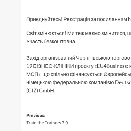
Приєднуйтесь! Реєстрація за посиланням
h
Світ змінюється! Ми теж маємо змінитися, 
Участь безкоштовна.
Захід організований Чернігівською торгов
19 БІЗНЕС-КЛІНІКИ проєкту «EU4Business: 
МСП», що спільно фінансується Європейськ
німецькою федеральною компанією Deutsche 
(GIZ) GmbH.
Post
Previous:
Train the Trainers 2.0
navigation