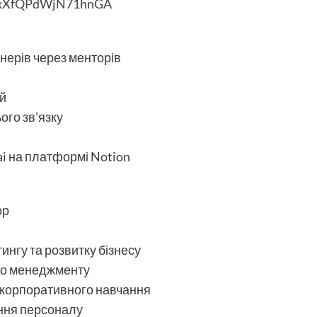
/ijxXfQPdWjN71hnGA
енерів через менторів
ей
ого зв’язку
ai на платформі Notion
ор
тингу та розвитку бізнесу
ого менеджменту
 корпоративного навчання
чання персоналу