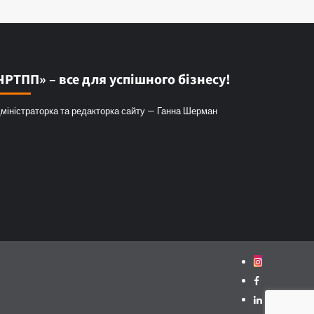
ЧРТПП» – все для успішного бізнесу!
міністраторка та редакторка сайту — Ганна Шерман
Instagram
Facebook
Linkedin