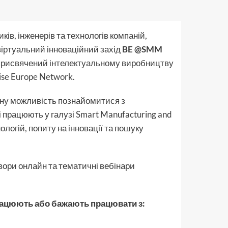
ів, інженерів та технологів компаній,
віртуальний інноваційний захід
BE @SMM
 присвячений інтелектуальному виробництву
ise Europe Network
.
ну можливість познайомитися з
 працюють у галузі Smart Manufacturing and
нологій, попиту на інновації та пошуку
вори онлайн та тематичні вебінари
працюють або бажають працювати з: