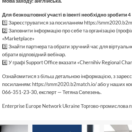
Мова заходу: англійська.
Для безкоштовної участі в івенті необхідно зробити 4
1️⃣ Зареєструватися за посиланням
https://smm2020.b2ma
2️⃣ Заповнити інформацію про себе та організацію (профі
«Marketplace»
3️⃣ Знайти партнера та обрати зручний час для віртуальної 
обрати відповідний вебінар.
4️⃣ У графі Support Office вказати «Chernihiv Regional C
Ознайомитися з більш детальною інформацією, з зареє
посиланням:
https://smm2020.b2match.io/
або у наших коо
066-351-23-30, експерт — Тетяна Селезень.
Enterprise Europe Network Ukraine
Торгово-промислова па