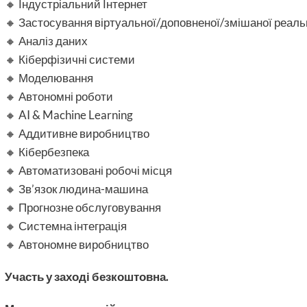
🔸 Індустріальний Інтернет
🔸 Застосування віртуальної/доповненої/змішаної реаль
🔸 Аналіз даних
🔸 Кіберфізичні системи
🔸 Моделювання
🔸 Автономні роботи
🔸 AI & Machine Learning
🔸 Аддитивне виробництво
🔸 Кібербезпека
🔸 Автоматизовані робочі місця
🔸 Зв’язок людина-машина
🔸 Прогнозне обслуговування
🔸 Системна інтеграція
🔸 Автономне виробництво
Участь у заході безкоштовна.