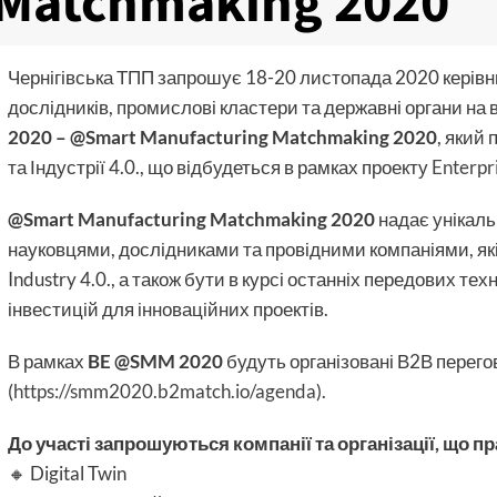
Matchmaking 2020
Чернігівська ТПП запрошує 18-20 листопада 2020 керівник
дослідників, промислові кластери та державні органи на 
2020 –
@Smart Manufacturing Matchmaking 2020
, який
та Індустрії 4.0., що відбудеться в рамках проекту
Enterpr
@Smart Manufacturing Matchmaking 2020
надає унікаль
науковцями, дослідниками та провідними компаніями, які
Industry 4.0., а також бути в курсі останніх передових тех
інвестицій для інноваційних проектів.
В рамках
BE @SMM 2020
будуть організовані В2В перего
(
https://smm2020.b2match.io/agenda
).
До участі запрошуються компанії та організації, що 
🔸 Digital Twin