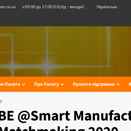
er.cn.ua
з 09:00 до 17:00 (Сб,Нд – вихідні)
Українська
ам Палати
Про Палату
Проекти підтримки
0
BE @Smart Manufact