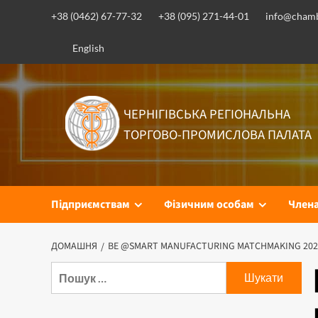
Перейти
+38 (0462) 67-77-32
+38 (095) 271-44-01
info@chamb
до
вмісту
English
ЧЕРНІГІВСЬКА РЕГІОНАЛЬНА
ТОРГОВО-ПРОМИСЛОВА ПАЛАТА
Підприємствам
Фізичним особам
Член
ДОМАШНЯ
BE @SMART MANUFACTURING MATCHMAKING 202
Пошук: