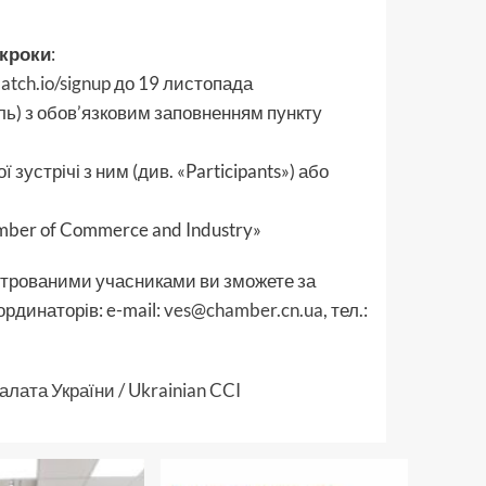
 кроки
:
tch.io/signup
до 19 листопада
ль) з обов’язковим заповненням пункту
зустрічі з ним (див. «Participants») або
hamber of Commerce and Industry»
строваними учасниками ви зможете за
рдинаторів: e-mail:
ves@chamber.cn.ua
, тел.:
лата України / Ukrainian CCI