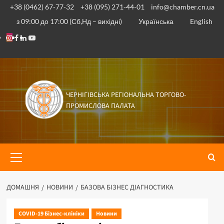
Перейти
+38 (0462) 67-77-32
+38 (095) 271-44-01
info@chamber.cn.ua
до
з 09:00 до 17:00 (Сб,Нд – вихідні)
Українська
English
вмісту
Instagram
Facebook
Linkedin
Youtube
ЧЕРНІГІВСЬКА РЕГІОНАЛЬНА ТОРГОВО-
ПРОМИСЛОВА ПАЛАТА
Основне
меню
ДОМАШНЯ
НОВИНИ
БАЗОВА БІЗНЕС ДІАГНОСТИКА
COVID-19 Бізнес-клініки
Новини