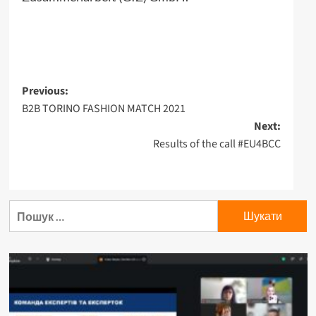
Post
Previous:
B2B TORINO FASHION MATCH 2021
navigation
Next:
Results of the call #EU4BCC
Пошук: