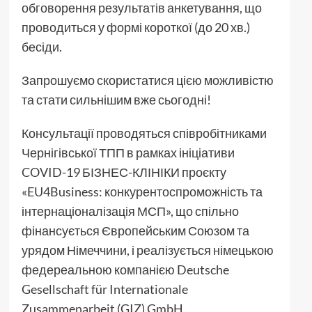
обговорення результатів анкетування, що
проводиться у формі короткої (до 20 хв.)
бесіди.
Запрошуємо скористатися цією можливістю
та стати сильнішим вже сьогодні!
Консультації проводяться співробітниками
Чернігівської ТПП в рамках ініціативи
COVID-19 БІЗНЕС-КЛІНІКИ проєкту
«EU4Business: конкурентоспроможність та
інтернаціоналізація МСП», що спільно
фінансується Європейським Союзом та
урядом Німеччини, і реалізується німецькою
федереальною компанією Deutsche
Gesellschaft für Internationale
Zusammenarbeit (GIZ) GmbH.