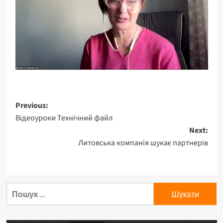
Post
Previous:
Відеоуроки Технічний файл
navigation
Next:
Литовська компанія шукає партнерів
Пошук: