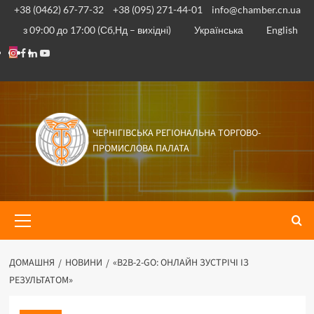
Перейти
+38 (0462) 67-77-32
+38 (095) 271-44-01
info@chamber.cn.ua
до
з 09:00 до 17:00 (Сб,Нд – вихідні)
Українська
English
вмісту
Instagram
Facebook
Linkedin
Youtube
ЧЕРНІГІВСЬКА РЕГІОНАЛЬНА ТОРГОВО-
ПРОМИСЛОВА ПАЛАТА
Основне
меню
ДОМАШНЯ
НОВИНИ
«B2B-2-GO: ОНЛАЙН ЗУСТРІЧІ ІЗ
РЕЗУЛЬТАТОМ»