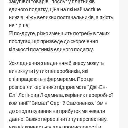
закупівлі товарів і послуг у платників
єдиного податку, ціна на які найчастіше
нижча, ніж у великих постачальників, а якість
не гірше;
☑️ по-друге, різко зменшить потребу в таких
послугах, що призведе до скорочення
кількості платників єдиного податку.
Ускладнення з веденням бізнесу можуть
виникнути і у тих пеперобників, які
співпрацюють з фермерами. Про це
розповіли керівники підприємств “Джі-Ен-
Ел” Логінова Людмила, керівник переробної
компанії “Вимал” Сергій Самоненко. “Змін
до оподаткування на прибуток ми чекали
давно. Важко переоцінити ту перспективу,
яка відкривається для промисловості в