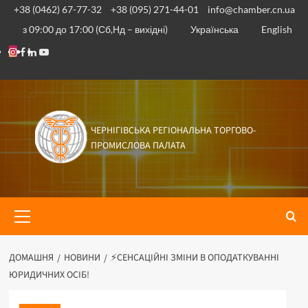
Перейти
+38 (0462) 67-77-32
+38 (095) 271-44-01
info@chamber.cn.ua
до
з 09:00 до 17:00 (Сб,Нд – вихідні)
Українська
English
вмісту
Instagram
Facebook
Linkedin
Youtube
ЧЕРНІГІВСЬКА РЕГІОНАЛЬНА ТОРГОВО-
ПРОМИСЛОВА ПАЛАТА
Основне
меню
ДОМАШНЯ
НОВИНИ
⚡️СЕНСАЦІЙНІ ЗМІНИ В ОПОДАТКУВАННІ
ЮРИДИЧНИХ ОСІБ!