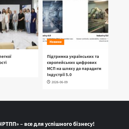
Новини
легкої
Підтримка українських та
сті
європейських цифрових
МСП на шляху до парадигм
Індустрії 5.0
2026-06-09
ЧРТПП» – все для успішного бізнесу!