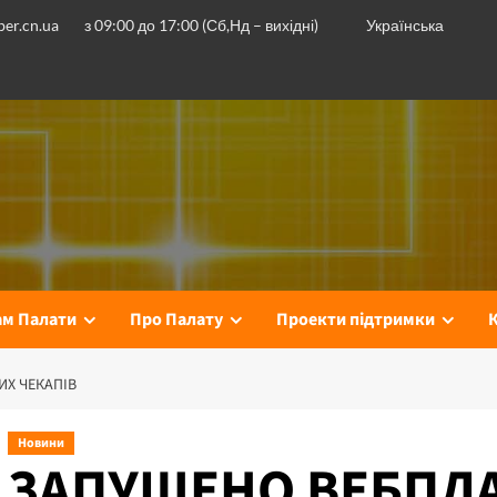
er.cn.ua
з 09:00 до 17:00 (Сб,Нд – вихідні)
Українська
ам Палати
Про Палату
Проекти підтримки
Х ЧЕКАПІВ
Новини
ЗАПУЩЕНО ВЕБПЛ