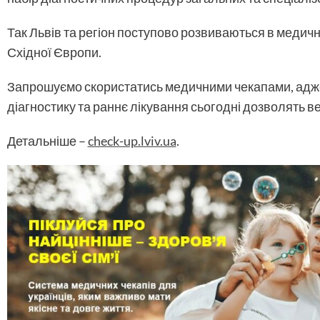
Так Львів та регіон поступово розвиваються в медични
Східної Європи.
Запрошуємо скористатись медичними чекапами, адже
діагностику та раннє лікування сьогодні дозволять в
Детальніше –
check-up.lviv.ua
.