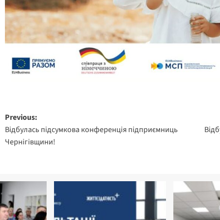
Post
Previous:
Відбулась підсумкова конференція підприємниць
Відб
navigation
Чернігівщини!