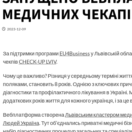
МЕДИЧНИХ ЧЕКАПІ
2023-12-09
За підтримки програми
EU4Business
у Львівській обл
чекпів
CHECK-UP LVIV
.
Чому це важливо? Різниця у середньому терміні життя
поляками, становить 8 років. Однією з ключових прич
діагностики та профілактичного лікування в Україні. 
додаткових років життя для кожного українця, і за це
Вебплатформа створена
Львівським кластером меди
Людей Україна
. Тут об’єднались приватні медичні б
набір діагностичних процедур загальних та спеціаліз