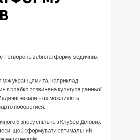
В
асті створено вебплатформу медичних
 між українцями та, наприклад,
ин є слабко розвинена культура ранньої
Медичні чекапи – це можливість
 варто поборотися.
чного бізнесу
спільно з
Клубом Ділових
ізнеси, щоб сформувати оптимальний
ованих чекапів.