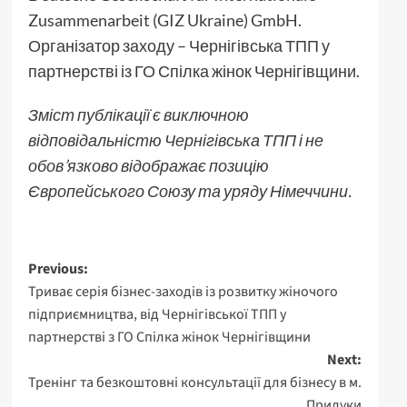
Zusammenarbeit (GIZ Ukraine) GmbH.
Організатор заходу – Чернігівська ТПП у
партнерстві із ГО Спілка жінок Чернігівщини.
Зміст публікації є виключною
відповідальністю Чернігівська ТПП і не
обов’язково відображає позицію
Європейського Союзу та уряду Німеччини.
Post
Previous:
Триває серія бізнес-заходів із розвитку жіночого
navigation
підприємництва, від Чернігівської ТПП у
партнерстві з ГО Спілка жінок Чернігівщини
Next:
Тренінг та безкоштовні консультації для бізнесу в м.
Прилуки