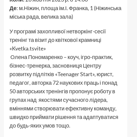
Де
: м.Ніжин, площа ім.І. Франка, 1 (Ніжинська
міська рада, велика зала)
У програмі захопливої нетворкінг-сесії
тренінг та візит до квіткової крамниці
«Kvetka.tsvite»
Олена Пономаренко – коуч, ігро-практик,
бізнес-тренерка, засновниця Центру
розвитку підлітків «Teenager Start», юрист,
педагог, авторка 72 наукових праць і понад
50 авторських тренінгів пропонує роботу в
групах над якостями сучасного лідера,
вміннями створювати ефективну команду,
швидко приймати рішення та адаптуватися
до будь-яких умов тощо.