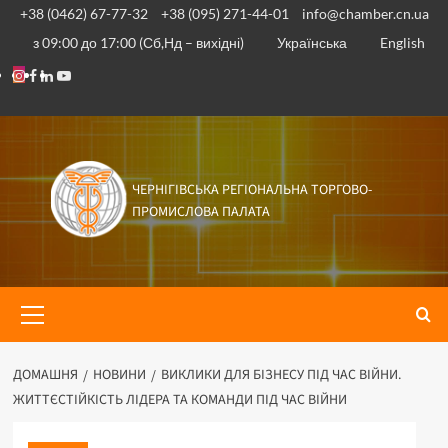
Перейти
+38 (0462) 67-77-32
+38 (095) 271-44-01
info@chamber.cn.ua
до
з 09:00 до 17:00 (Сб,Нд – вихідні)
Українська
English
вмісту
Instagram
Facebook
Linkedin
Youtube
ЧЕРНІГІВСЬКА РЕГІОНАЛЬНА ТОРГОВО-
ПРОМИСЛОВА ПАЛАТА
Основне
меню
ДОМАШНЯ
НОВИНИ
ВИКЛИКИ ДЛЯ БІЗНЕСУ ПІД ЧАС ВІЙНИ.
ЖИТТЄСТІЙКІСТЬ ЛІДЕРА ТА КОМАНДИ ПІД ЧАС ВІЙНИ