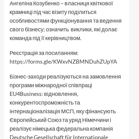
Ангеліна Козубенко – власниця квіткової
крамниці під час візиту поділиться
особливостями функціонування та ведення
свого бізнесу; означить виклики, які долає
команда під її керівництвом.
Реєстрація за посиланням:
https://forms.gle/KWxvNZBMNDuhZUpYA
Бізнес-заходи реалізуються на замовлення
програми міжнародної співпраці
EU4Business: відновлення,
конкурентоспроможність та
інтернаціоналізація МСП, яку фінансують
Європейський Союз та уряд Німеччини і
реалізує німецька федеральна компанія
Deutsche Gesellschaft für Internationale