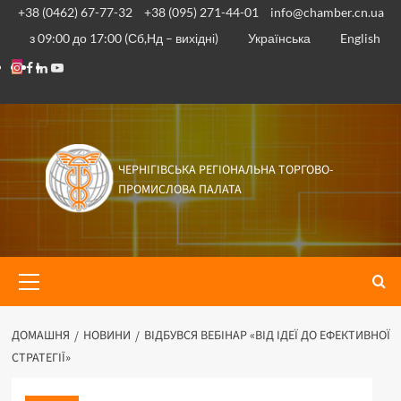
Перейти
+38 (0462) 67-77-32
+38 (095) 271-44-01
info@chamber.cn.ua
до
з 09:00 до 17:00 (Сб,Нд – вихідні)
Українська
English
вмісту
Instagram
Facebook
Linkedin
Youtube
ЧЕРНІГІВСЬКА РЕГІОНАЛЬНА ТОРГОВО-
ПРОМИСЛОВА ПАЛАТА
Основне
меню
ДОМАШНЯ
НОВИНИ
ВІДБУВСЯ ВЕБІНАР «ВІД ІДЕЇ ДО ЕФЕКТИВНОЇ
СТРАТЕГІЇ»