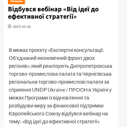
Новини
Відбувся вебінар «Від ідеї до
ефективної стратегії»
2023-10-26
В межах проєкту «Експертні консультації.
Об’єднаний економічний фронт двох
регіонів», який реалізують
Дніпропетровська
торгово-промислова палата
та Чернігівська
регіональна торгово-промислові палати за
сприяння
UNDP Ukraine / ПРООН в Україні
у
межах Програми із відновлення та
розбудови миру за фінансової підтримки
Європейського Союзу відбувся вебінар на
тему: «Від ідеї до ефективної стратегії».