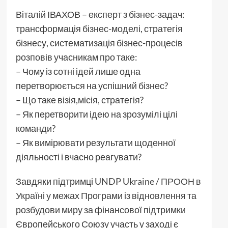
Віталій ІВАХОВ – експерт з бізнес-задач:
трансформація бізнес-моделі, стратегія
бізнесу, систематизація бізнес-процесів
розповів учасникам про таке:
– Чому із сотні ідей лише одна
перетворюється на успішний бізнес?
– Що таке візія,місія, стратегія?
– Як перетворити ідею на зрозумілі цілі
команди?
– Як вимірювати результати щоденної
діяльності і вчасно реагувати?
Завдяки підтримці
UNDP Ukraine / ПРООН в
Україні
у межах Програми із відновлення та
розбудови миру за фінансової підтримки
Європейського Союзу участь у заході є