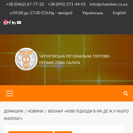
Перейти
+38 (0462) 67-77-32
+38 (095) 271-44-01
info@chamber.cn.ua
до
з 09:00 до 17:00 (Сб,Нд – вихідні)
Українська
English
вмісту
Instagram
Facebook
Linkedin
Youtube
ЧЕРНІГІВСЬКА РЕГІОНАЛЬНА ТОРГОВО-
ПРОМИСЛОВА ПАЛАТА
Основне
меню
ДОМАШНЯ
НОВИНИ
ВЕБІНАР «НОВІ ПІДХОДИ В HR: ДЕ Ж У НЬОГО
КНОПКА?»