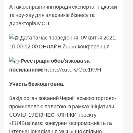
А також практичні поради експерта, підказки
та ноу-хау для власників бізнесу та
директорів МСП.
Дата та час проведення: 09 квітня 2021,
10:00-12:00 ОНЛАЙН Zoom-конференція
Реєстрація обов’язкова за
посиланням:
https://cutt.ly/Oce1K9H
Участь безкоштовна.
Захід організований Чернігівською торгово-
промисловою палатою, в рамках ініціативи
COVID-19 БІЗНЕС-КЛІНІКИ проєкту
«EU4Business: конкурентоспроможність та
інтернаціоналізація МСП», що спільно