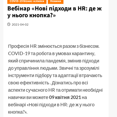
COVID-19 Бізнес-клініки
Новини
Вебінар «Нові підходи в HR: де ж
у нього кнопка?»
2021-04-02
Професія HR змінюється разом з бізнесом.
COVID-19 та робота в умовах карантину,
який спричинила пандемія, змінив підходи
до управління людьми. Звичні та зрозумілі
інструменти підбору та адаптації втрачають
свою ефективність . Дізнатись про всі
аспекти сучасного HR та отримати необхідні
навички ви можете
09 квітня 2021
на
вебінарі «Нові підходи в HR: де ж у нього
кнопка?».