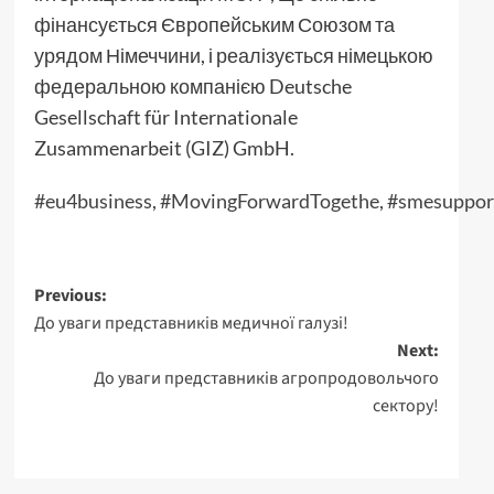
фінансується Європейським Союзом та
урядом Німеччини, і реалізується німецькою
федеральною компанією Deutsche
Gesellschaft für Internationale
Zusammenarbeit (GIZ) GmbH.
#eu4business
,
#MovingForwardTogethe
,
#smesuppor
Post
Previous:
До уваги представників медичної галузі!
navigation
Next:
До уваги представників агропродовольчого
сектору!