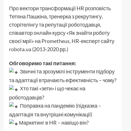
Про вектори трансформації HR розповість
Тетяна Пашкіна, тренерка з рекрутингу,
сторітелінгу та репутації роботодавця,
співавтор онлайн курсу «Як знайти роботу
своєї мрії» на Prometheus, HR-експерт сайту
robota.ua
(2013-2020 рр.)
Обговоримо такі питання:
Звичні та зрозумілі інструменти підбору
та адаптації втрачають ефективність – чому?
Хто такі «зети» і що чекає на
роботодавців?
Поправка на пандемію (підказка –
адаптація та внутрішні комунікації)
Маркетинг в HR – навіщо він?