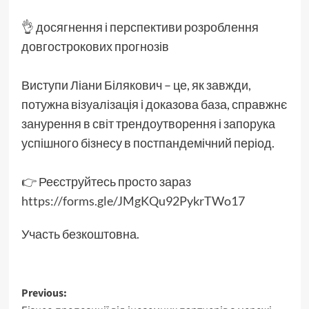
👌 досягнення і перспективи розроблення
довгострокових прогнозів
Виступи Ліани Білякович – це, як завжди,
потужна візуалізація і доказова база, справжнє
занурення в світ трендоутворення і запорука
успішного бізнесу в постпандемічний період.
👉 Реєструйтесь просто зараз
https://forms.gle/JMgKQu92PykrTWo17
Участь безкоштовна.
Post
Previous: