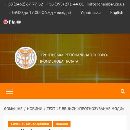
Перейти
+38 (0462) 67-77-32
+38 (095) 271-44-01
info@chamber.cn.ua
до
з 09:00 до 17:00 (Сб,Нд – вихідні)
Українська
English
вмісту
Instagram
Facebook
Linkedin
Youtube
ЧЕРНІГІВСЬКА РЕГІОНАЛЬНА ТОРГОВО-
ПРОМИСЛОВА ПАЛАТА
Основне
меню
ДОМАШНЯ
НОВИНИ
TEXTILE-BRUNCH «ПРОГНОЗУВАННЯ МОДИ»
COVID-19 Бізнес-клініки
Новини