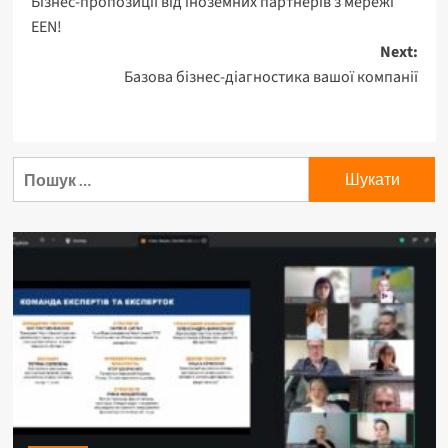
Бізнес-пропозиції від іноземних партнерів з мережі
navigation
EEN!
Next:
Базова бізнес-діагностика вашої компанії
Пошук: