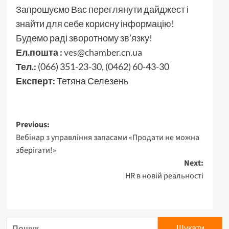
Запрошуємо Вас переглянути дайджест і
знайти для себе корисну інформацію!
Будемо раді зворотному зв’язку!
Ел.пошта :
ves@chamber.cn.ua
Тел.:
(066) 351-23-30, (0462) 60-43-30
Експерт:
Тетяна Селезень
Post
Previous:
Вебінар з управління запасами «Продати не можна
navigation
зберігати!»
Next:
HR в новій реальності
Пошук: