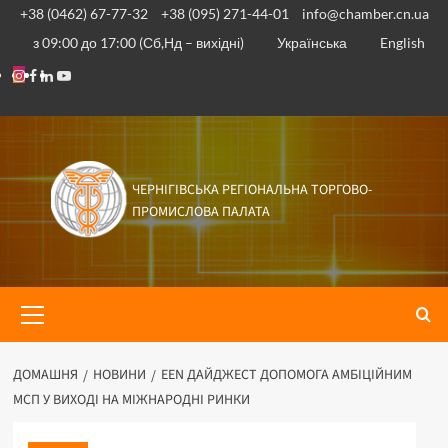
Перейти
+38 (0462) 67-77-32
+38 (095) 271-44-01
info@chamber.cn.ua
до
з 09:00 до 17:00 (Сб,Нд – вихідні)
Українська
English
вмісту
Instagram
Facebook
Linkedin
Youtube
ЧЕРНІГІВСЬКА РЕГІОНАЛЬНА ТОРГОВО-
ПРОМИСЛОВА ПАЛАТА
Основне
меню
ДОМАШНЯ
НОВИНИ
EEN ДАЙДЖЕСТ ДОПОМОГА АМБІЦІЙНИМ
МСП У ВИХОДІ НА МІЖНАРОДНІ РИНКИ