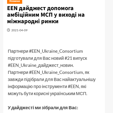
Новини
EEN дайджест допомога
амбіційним МСП у виході на
міжнародні ринки
2021-04-09
Партнери #EEN_Ukraine_Consortium
підготували для Вас новий #21 випуск
#EEN_Ukraine_дайджест_новин.
Партнери #EEN_Ukraine_Consortium, як
завжди підібрали для Вас найактуальнішу
інформацію про інструменти #EEN, які
можуть бути корисні українським МСП.
У дайджесті ми зібрали для Вас: