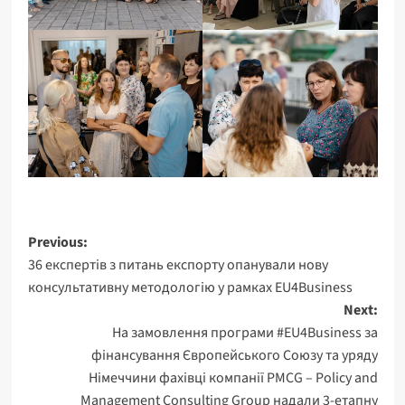
Post
Previous:
36 експертів з питань експорту опанували нову
navigation
консультативну методологію у рамках EU4Business
Next:
На замовлення програми #EU4Business за
фінансування Європейського Союзу та уряду
Німеччини фахівці компанії PMCG – Policy and
Management Consulting Group надали 3-етапну