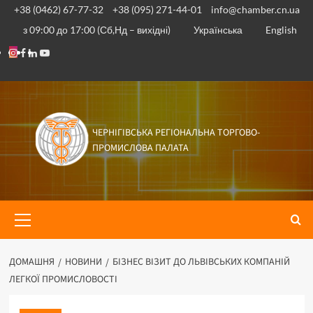
Перейти
+38 (0462) 67-77-32
+38 (095) 271-44-01
info@chamber.cn.ua
до
з 09:00 до 17:00 (Сб,Нд – вихідні)
Українська
English
вмісту
Instagram
Facebook
Linkedin
Youtube
ЧЕРНІГІВСЬКА РЕГІОНАЛЬНА ТОРГОВО-
ПРОМИСЛОВА ПАЛАТА
Основне
меню
ДОМАШНЯ
НОВИНИ
БІЗНЕС ВІЗИТ ДО ЛЬВІВСЬКИХ КОМПАНІЙ
ЛЕГКОЇ ПРОМИСЛОВОСТІ