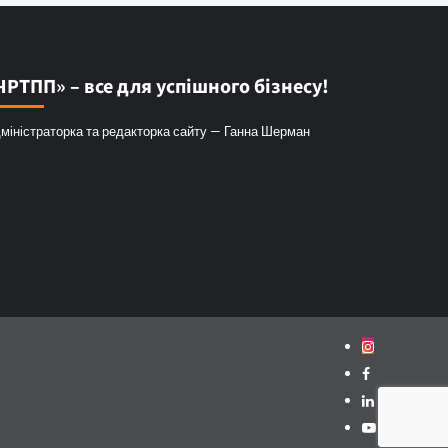
ЧРТПП» – все для успішного бізнесу!
міністраторка та редакторка сайту — Ганна Шерман
Instagram
Facebook
Linkedin
Youtube