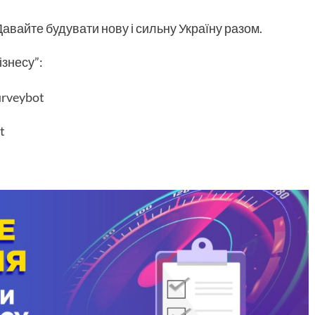
Давайте будувати нову і сильну Україну разом.
знесу”:
urveybot
t