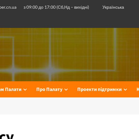
er.cn.ua
з 09:00 до 17:00 (Сб,Нд – вихідні)
Українська
ам Палати
Про Палату
Проекти підтримки
су