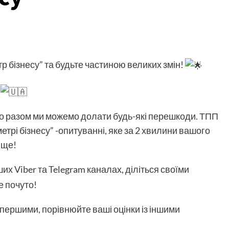
 бізнесу” та будьте частиною великих змін!
!
що разом ми можемо долати будь-які перешкоди. ТПП
етрі бізнесу” -опитуванні, яке за 2 хвилини вашого
ище!
 Viber та Telegram каналах, діліться своїми
е почуто!
першими, порівнюйте ваші оцінки із іншими